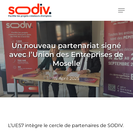
Skip
MEN
to
main
content
Un nouveau partenariat signé
avec l’Union des Entreprises de
Moselle
15 April 2025
L’UE57 intègre le cercle de partenaires de SODIV.