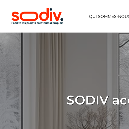
Skip
to
QUI SOMMES-NOUS
main
content
SODIV ac