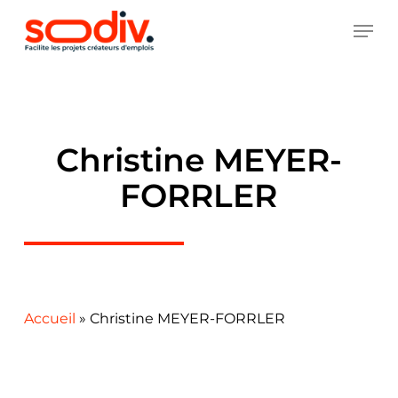
Skip
MEN
to
main
content
Christine MEYER-
FORRLER
Accueil
»
Christine MEYER-FORRLER