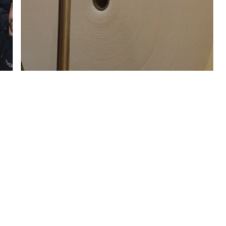
Non classé
Une convention de
revitalisation signée avec
Glatfelter Industries