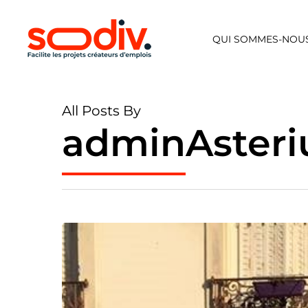
Skip
to
QUI SOMMES-NOUS
main
content
All Posts By
adminAster
SODIV
accompagne
les
Madeleines