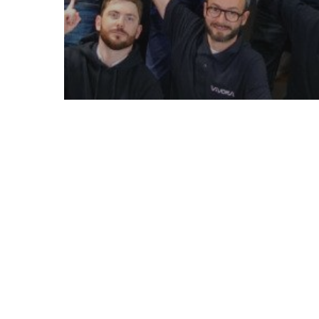
Non classé
SODIV accompagne Vivoka